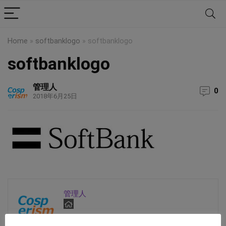
Home
»
softbanklogo
»
softbanklogo
softbanklogo
管理人
0
2018年6月25日
管理人