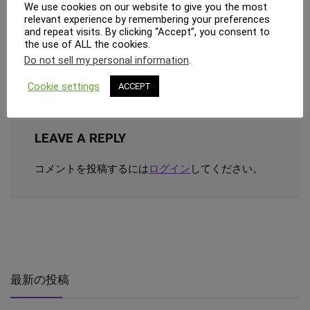
cosperism.com サイト管理者
We use cookies on our website to give you the most
relevant experience by remembering your preferences
and repeat visits. By clicking “Accept”, you consent to
the use of ALL the cookies.
Do not sell my personal information
.
We will be happy to hear your thoughts
Cookie settings
ACCEPT
LEAVE A REPLY
コメントを投稿するには
ログイン
してください。
最新の投稿