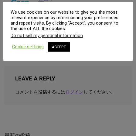
We use cookies on our website to give you the most
relevant experience by remembering your preferences
cosperism.com サイト管理者
and repeat visits. By clicking “Accept”, you consent to
the use of ALL the cookies.
Do not sell my personal information
.
We will be happy to hear your thoughts
Cookie settings
ACCEPT
LEAVE A REPLY
コメントを投稿するには
ログイン
してください。
最新の投稿